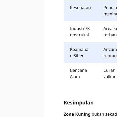
Kesehatan
Penula
menin
Industri/K
Area ke
onstruksi
terbat
Keamana
Ancama
n Siber
rentan
Bencana
Curah 
Alam
vulkan
Kesimpulan
Zona Kuning
bukan sekada