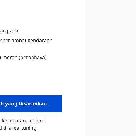
waspada.
emperlambat kendaraan,
u merah (berbahaya),
h yang Disarankan
 kecepatan, hindari
i di area kuning