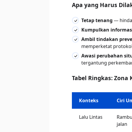
Apa yang Harus Dila
Tetap tenang
— hindar
Kumpulkan informas
Ambil tindakan preve
memperketat protokol
Awasi perubahan sit
tergantung perkemban
Tabel Ringkas: Zona 
Konteks
Ciri 
Lalu Lintas
Rambu 
jalan