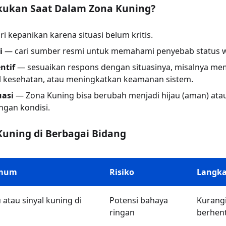
kukan Saat Dalam Zona Kuning?
i kepanikan karena situasi belum kritis.
i
— cari sumber resmi untuk memahami penyebab status 
ntif
— sesuaikan respons dengan situasinya, misalnya m
 kesehatan, atau meningkatkan keamanan sistem.
uasi
— Zona Kuning bisa berubah menjadi hijau (aman) ata
gan kondisi.
Kuning di Berbagai Bidang
Umum
Risiko
Langka
atau sinyal kuning di
Potensi bahaya
Kurangi
ringan
berhent