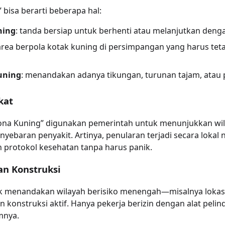
” bisa berarti beberapa hal:
ning
: tanda bersiap untuk berhenti atau melanjutkan dengan
 area berpola kotak kuning di persimpangan yang harus te
uning
: menandakan adanya tikungan, turunan tajam, atau 
kat
“Zona Kuning” digunakan pemerintah untuk menunjukkan w
yebaran penyakit. Artinya, penularan terjadi secara lokal
 protokol kesehatan tanpa harus panik.
an Konstruksi
k menandakan wilayah berisiko menengah—misalnya lokasi 
 konstruksi aktif. Hanya pekerja berizin dengan alat pelin
mnya.