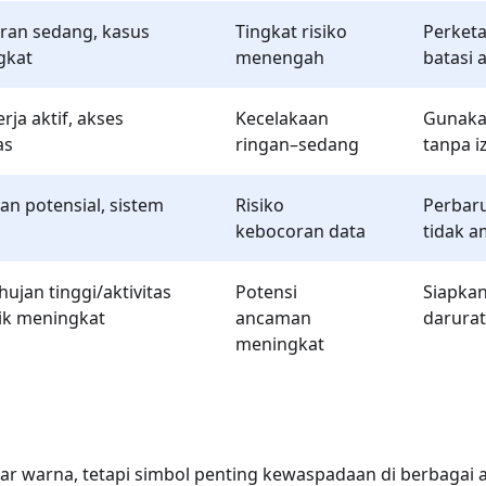
ran sedang, kasus
Tingkat risiko
Perketa
gkat
menengah
batasi a
rja aktif, akses
Kecelakaan
Gunakan
as
ringan–sedang
tanpa i
n potensial, sistem
Risiko
Perbaru
kebocoran data
tidak 
hujan tinggi/aktivitas
Potensi
Siapkan
ik meningkat
ancaman
darurat
meningkat
r warna, tetapi simbol penting kewaspadaan di berbagai a